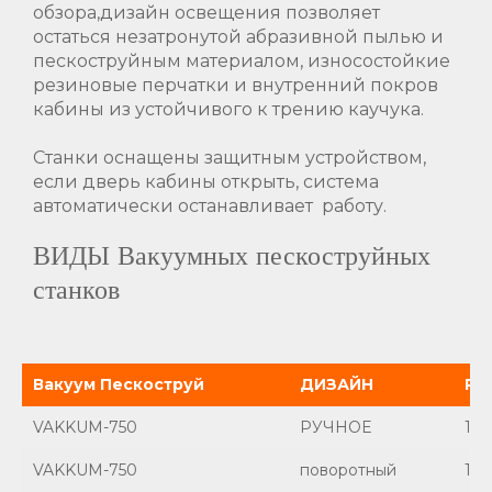
обзора,дизайн освещения позволяет
остаться незатронутой абразивной пылью и
пескоструйным материалом, износостойкие
резиновые перчатки и внутренний покров
кабины из устойчивого к трению каучука.
Станки оснащены защитным устройством,
если дверь кабины открыть, система
автоматически останавливает работу.
ВИДЫ Вакуумных пескоструйных
станков
Вакуум Пескоструй
ДИЗАЙН
РА
VAKKUM-750
РУЧНОЕ
110
VAKKUM-750
поворотный
110