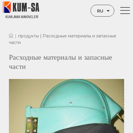
RU
KUMLAMA MAKİNELERİ
TR
продукты |
Расходные материалы и запасные
|
EN
части
Расходные материалы и запасные
части