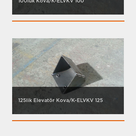
100lük Kova/K-ELVKV 100
125lik Elevatör Kova/K-ELVKV 125