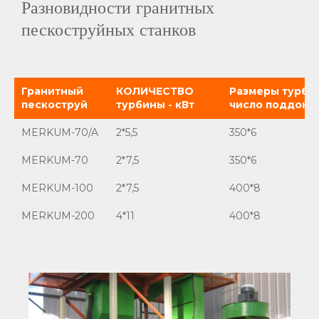
Разновидности гранитных
пескоструйных станков
Гранитный
КОЛИЧЕСТВО
Размеры турби
пескоструй
турбины - кВт
число поддоно
MERKUM-70/A
2*5,5
350*6
MERKUM-70
2*7,5
350*6
MERKUM-100
2*7,5
400*8
MERKUM-200
4*11
400*8