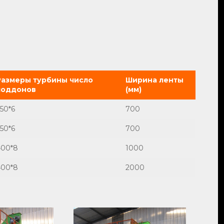
Размеры турбины число
Ширина ленты
поддонов
(мм)
50*6
700
50*6
700
400*8
1000
400*8
2000