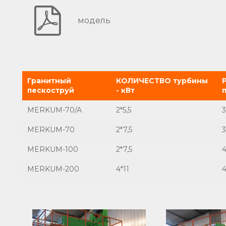
модель
Гранитный
КОЛИЧЕСТВО турбины
пескоструй
- кВт
MERKUM-70/A
2*5,5
3
MERKUM-70
2*7,5
3
MERKUM-100
2*7,5
MERKUM-200
4*11